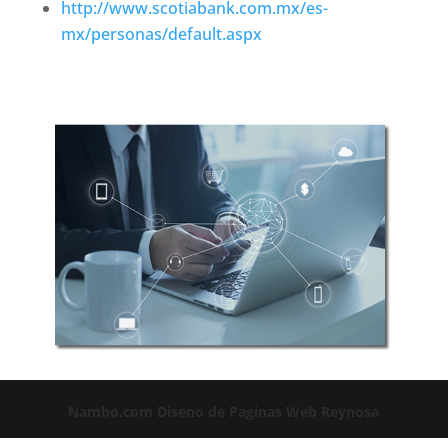
http://www.scotiabank.com.mx/es-
mx/personas/default.aspx
Nambo.com
Diseno de Paginas Web Reynosa